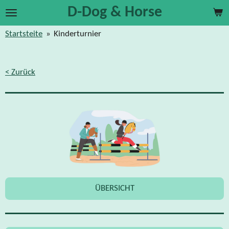
D-Dog & Horse
Zum
Hauptinhalt
Startsteite
»
Kinderturnier
springen
< Zurück
ÜBERSICHT