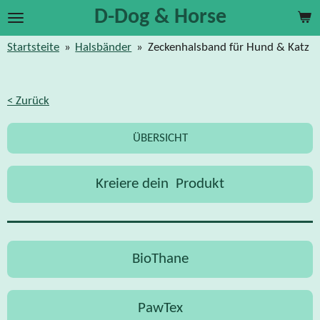
D-Dog & Horse
Zum
Hauptinhalt
Startsteite
»
Halsbänder
»
Zeckenhalsband für Hund & Katz
springen
< Zurück
ÜBERSICHT
Kreiere dein Produkt
BioThane
PawTex