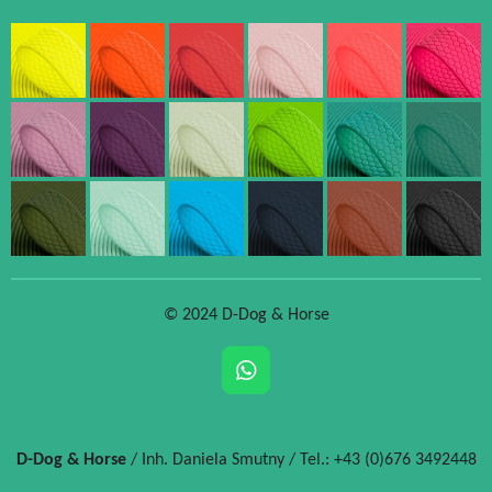
© 2024 D-Dog & Horse
W
h
a
t
D-Dog & Horse
/ Inh. Daniela Smutny / Tel.: +43 (0)676 3492448
s
A