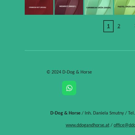
1
2
© 2024 D-Dog & Horse
W
h
a
t
D-Dog & Horse
/ Inh. Daniela Smutny / Tel
s
A
www.ddogandhorse.at
/
office@dd
p
p