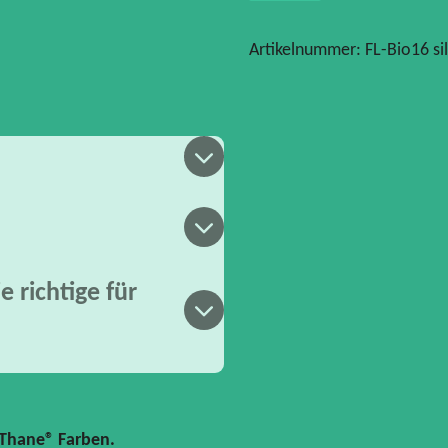
Artikelnummer:
FL-Bio16 si
 richtige für
ioThane® Farben.