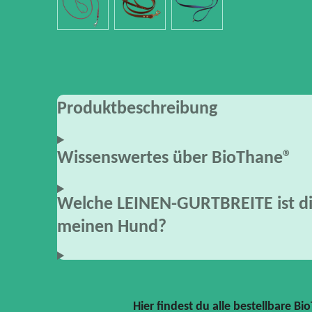
Produktbeschreibung
Wissenswertes über BioThane®
Welche LEINEN-GURTBREITE ist die
meinen Hund?
Hier findest du alle bestellbare B