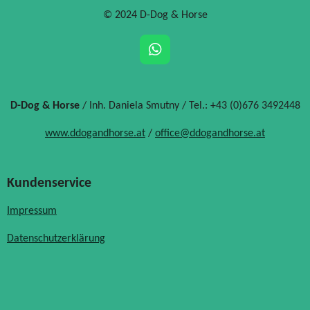
© 2024 D-Dog & Horse
W
h
a
t
D-Dog & Horse
/ Inh. Daniela Smutny / Tel.: +43 (0)676 3492448
s
A
www.ddogandhorse.at
/
office@ddogandhorse.at
p
p
Kundenservice
Impressum
Datenschutzerklärung