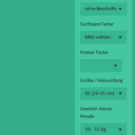
Gurtband Farbe
Polster Farbe
Größe / Halsumfang
Gewicht deines
Hunde