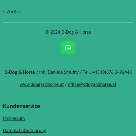
< Zurück
© 2024 D-Dog & Horse
W
h
a
t
D-Dog & Horse
/ Inh. Daniela Smutny / Tel.: +43 (0)676 3492448
s
A
www.ddogandhorse.at
/
office@ddogandhorse.at
p
p
Kundenservice
Impressum
Datenschutzerklärung